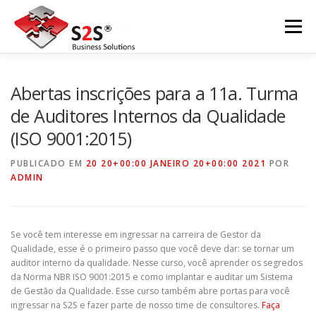
Pular
para
Menu
o
conteúdo
INÍCIO
SOBRE A S2S
EVENTOS
Abertas inscrições para a 11a. Turma
de Auditores Internos da Qualidade
(ISO 9001:2015)
NOSSOS SERVIÇOS
CONTATO
NEWSLETTER
PUBLICADO EM
20 20+00:00 JANEIRO 20+00:00 2021
POR
ADMIN
POLÍTICA DE PRIVACIDADE
Se você tem interesse em ingressar na carreira de Gestor da
Qualidade, esse é o primeiro passo que você deve dar: se tornar um
auditor interno da qualidade. Nesse curso, você aprender os segredos
da Norma NBR ISO 9001:2015 e como implantar e auditar um Sistema
de Gestão da Qualidade. Esse curso também abre portas para você
ingressar na S2S e fazer parte de nosso time de consultores.
Faça