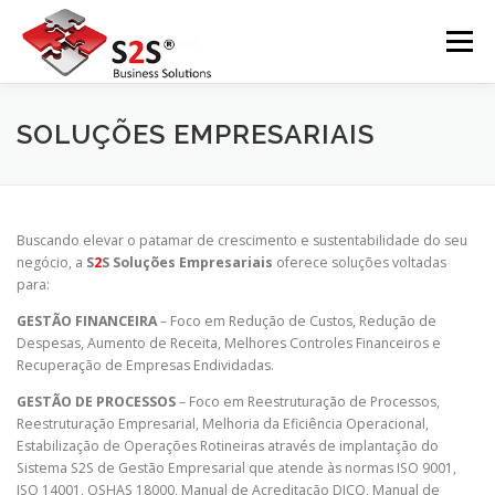
Pular
para
Menu
o
conteúdo
INÍCIO
SOBRE A S2S
EVENTOS
SOLUÇÕES EMPRESARIAIS
NOSSOS SERVIÇOS
CONTATO
NEWSLETTER
Buscando elevar o patamar de crescimento e sustentabilidade do seu
negócio, a
S
2
S Soluções Empresariais
oferece soluções voltadas
para:
POLÍTICA DE PRIVACIDADE
GESTÃO FINANCEIRA
– Foco em Redução de Custos, Redução de
Despesas, Aumento de Receita, Melhores Controles Financeiros e
Recuperação de Empresas Endividadas.
GESTÃO DE PROCESSOS
– Foco em Reestruturação de Processos,
Reestruturação Empresarial, Melhoria da Eficiência Operacional,
Estabilização de Operações Rotineiras através de implantação do
Sistema S2S de Gestão Empresarial que atende às normas ISO 9001,
ISO 14001, OSHAS 18000, Manual de Acreditação DICQ, Manual de