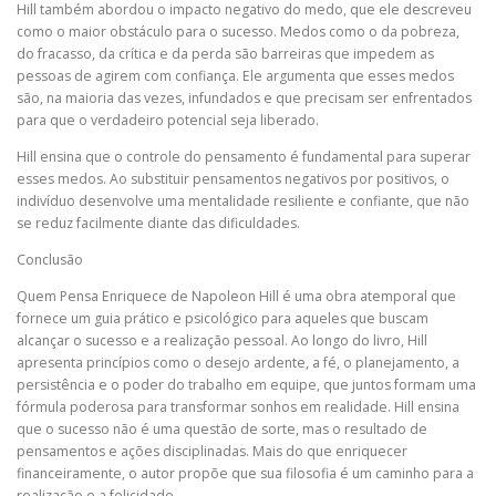
Hill também abordou o impacto negativo do medo, que ele descreveu
como o maior obstáculo para o sucesso. Medos como o da pobreza,
do fracasso, da crítica e da perda são barreiras que impedem as
pessoas de agirem com confiança. Ele argumenta que esses medos
são, na maioria das vezes, infundados e que precisam ser enfrentados
para que o verdadeiro potencial seja liberado.
Hill ensina que o controle do pensamento é fundamental para superar
esses medos. Ao substituir pensamentos negativos por positivos, o
indivíduo desenvolve uma mentalidade resiliente e confiante, que não
se reduz facilmente diante das dificuldades.
Conclusão
Quem Pensa Enriquece de Napoleon Hill é uma obra atemporal que
fornece um guia prático e psicológico para aqueles que buscam
alcançar o sucesso e a realização pessoal. Ao longo do livro, Hill
apresenta princípios como o desejo ardente, a fé, o planejamento, a
persistência e o poder do trabalho em equipe, que juntos formam uma
fórmula poderosa para transformar sonhos em realidade. Hill ensina
que o sucesso não é uma questão de sorte, mas o resultado de
pensamentos e ações disciplinadas. Mais do que enriquecer
financeiramente, o autor propõe que sua filosofia é um caminho para a
realização e a felicidade.