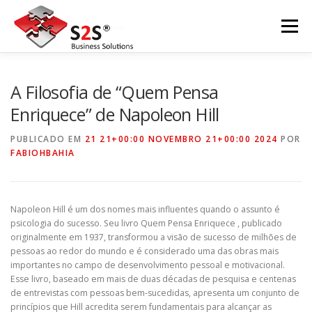
Pular
para
Menu
o
conteúdo
INÍCIO
SOBRE A S2S
EVENTOS
A Filosofia de “Quem Pensa
Enriquece” de Napoleon Hill
NOSSOS SERVIÇOS
CONTATO
NEWSLETTER
PUBLICADO EM
21 21+00:00 NOVEMBRO 21+00:00 2024
POR
FABIOHBAHIA
POLÍTICA DE PRIVACIDADE
Napoleon Hill é um dos nomes mais influentes quando o assunto é
psicologia do sucesso. Seu livro Quem Pensa Enriquece , publicado
originalmente em 1937, transformou a visão de sucesso de milhões de
pessoas ao redor do mundo e é considerado uma das obras mais
importantes no campo de desenvolvimento pessoal e motivacional.
Esse livro, baseado em mais de duas décadas de pesquisa e centenas
de entrevistas com pessoas bem-sucedidas, apresenta um conjunto de
princípios que Hill acredita serem fundamentais para alcançar as