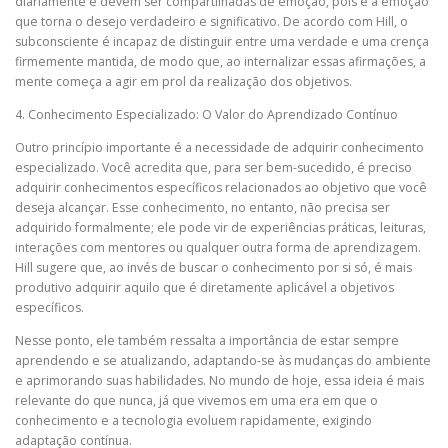
diariamente e devem ser compartilhadas de emoção, pois é a emoção
que torna o desejo verdadeiro e significativo. De acordo com Hill, o
subconsciente é incapaz de distinguir entre uma verdade e uma crença
firmemente mantida, de modo que, ao internalizar essas afirmações, a
mente começa a agir em prol da realização dos objetivos.
4. Conhecimento Especializado: O Valor do Aprendizado Contínuo
Outro princípio importante é a necessidade de adquirir conhecimento
especializado. Você acredita que, para ser bem-sucedido, é preciso
adquirir conhecimentos específicos relacionados ao objetivo que você
deseja alcançar. Esse conhecimento, no entanto, não precisa ser
adquirido formalmente; ele pode vir de experiências práticas, leituras,
interações com mentores ou qualquer outra forma de aprendizagem.
Hill sugere que, ao invés de buscar o conhecimento por si só, é mais
produtivo adquirir aquilo que é diretamente aplicável a objetivos
específicos.
Nesse ponto, ele também ressalta a importância de estar sempre
aprendendo e se atualizando, adaptando-se às mudanças do ambiente
e aprimorando suas habilidades. No mundo de hoje, essa ideia é mais
relevante do que nunca, já que vivemos em uma era em que o
conhecimento e a tecnologia evoluem rapidamente, exigindo
adaptação contínua.