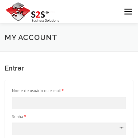
Pular
para
Menu
o
conteúdo
INÍCIO
SOBRE A S2S
EVENTOS
MY ACCOUNT
NOSSOS SERVIÇOS
CONTATO
NEWSLETTER
Entrar
POLÍTICA DE PRIVACIDADE
Nome de usuário ou e-mail
*
Senha
*