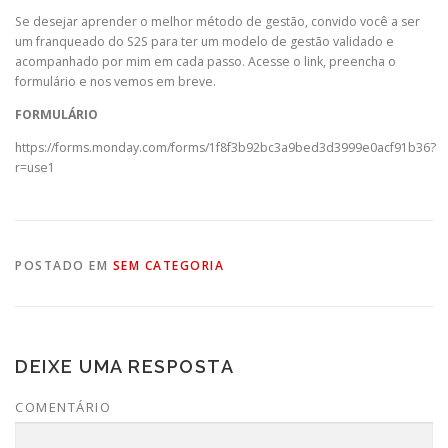
Se desejar aprender o melhor método de gestão, convido você a ser
um franqueado do S2S para ter um modelo de gestão validado e
acompanhado por mim em cada passo. Acesse o link, preencha o
formulário e nos vemos em breve.
FORMULÁRIO
https://forms.monday.com/forms/1f8f3b92bc3a9bed3d3999e0acf91b36?
r=use1
POSTADO EM
SEM CATEGORIA
DEIXE UMA RESPOSTA
COMENTÁRIO