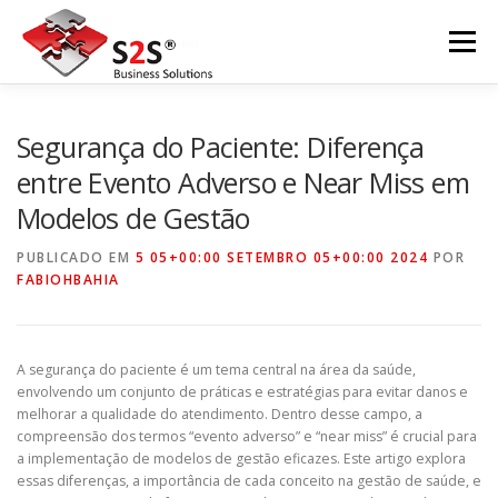
Pular
para
Menu
o
conteúdo
INÍCIO
SOBRE A S2S
EVENTOS
Segurança do Paciente: Diferença
entre Evento Adverso e Near Miss em
Modelos de Gestão
NOSSOS SERVIÇOS
CONTATO
NEWSLETTER
PUBLICADO EM
5 05+00:00 SETEMBRO 05+00:00 2024
POR
FABIOHBAHIA
POLÍTICA DE PRIVACIDADE
A segurança do paciente é um tema central na área da saúde,
envolvendo um conjunto de práticas e estratégias para evitar danos e
melhorar a qualidade do atendimento. Dentro desse campo, a
compreensão dos termos “evento adverso” e “near miss” é crucial para
a implementação de modelos de gestão eficazes. Este artigo explora
essas diferenças, a importância de cada conceito na gestão de saúde, e