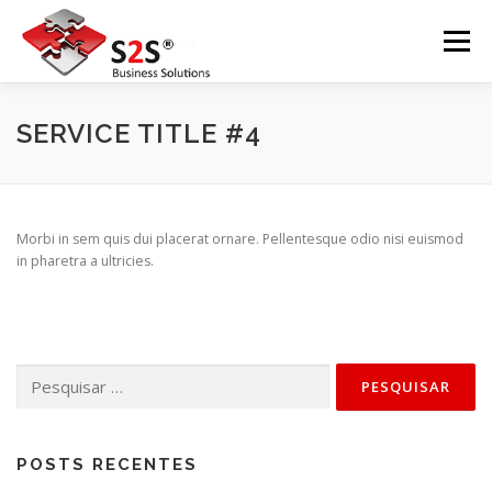
Pular
para
Menu
o
conteúdo
INÍCIO
SOBRE A S2S
EVENTOS
SERVICE TITLE #4
NOSSOS SERVIÇOS
CONTATO
NEWSLETTER
Morbi in sem quis dui placerat ornare. Pellentesque odio nisi euismod
in pharetra a ultricies.
POLÍTICA DE PRIVACIDADE
Pesquisar
por:
POSTS RECENTES